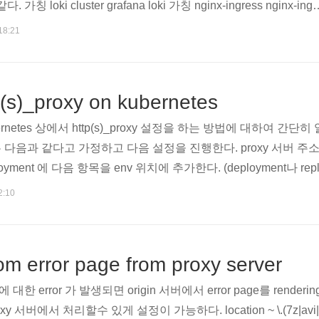
loki cluster grafana loki 가칭 nginx-ingress nginx-ingr
이 되고 있고 loki도 외부로 연결이 가능하도록 ingress로 객체를 만
18:21
ingress로 만들 필요는 없고 kubernetes loadbalancer 타입
된다.) loki access on external cluster (가칭 loki clu.
p(s)_proxy on kubernetes
etes 상에서 http(s)_proxy 설정을 하는 방법에 대하여 간단히 
과 같다고 가정하고 다음 설정을 진행한다. proxy 서버 주소 : https:
yment 에 다음 항목을 env 위치에 추가한다. (deployment나 r
template: spec: containers: ... envs: - name: https_proxy 
2:10
value: http://192.168.1.1:3128..
m error page from proxy server
 error 가 발생되면 origin 서버에서 error page를 render
 서버에서 처리할수 있게 설정이 가능하다. location ~ \.(7z|avi|avif