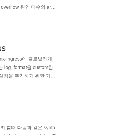
verflow 원인 다수의 arp t
alue를 가지고 있어 그 이
ss
nx-ingress에 글로벌하게
_format을 custom한
m 설정을 추가하기 위한 기본
 추가될 argument가 정의되
ler..
려 할때 다음과 같은 synta