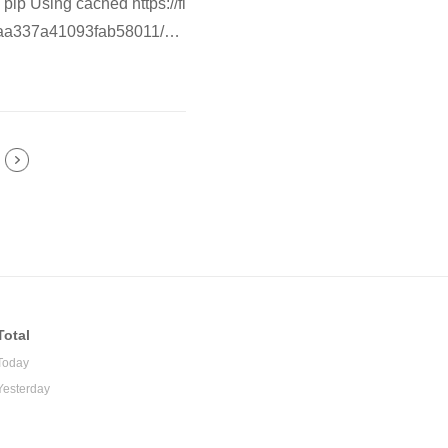
p Using cached https://fi
aa337a41093fab58011/pip
t call last): File "", li
Total
Today
Yesterday