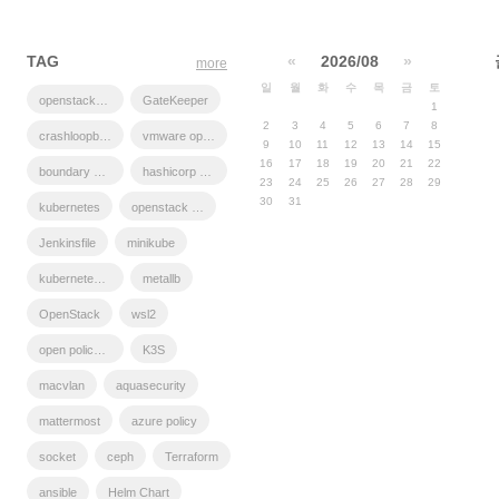
TAG
«
2026/08
»
more
일
월
화
수
목
금
토
openstacksdk
GateKeeper
1
2
3
4
5
6
7
8
crashloopbackoff
vmware openstack
9
10
11
12
13
14
15
16
17
18
19
20
21
22
boundary ssh
hashicorp boundary
23
24
25
26
27
28
29
30
31
kubernetes
openstack backup
Jenkinsfile
minikube
kubernetes install
metallb
OpenStack
wsl2
open policy agent
K3S
macvlan
aquasecurity
mattermost
azure policy
socket
ceph
Terraform
ansible
Helm Chart