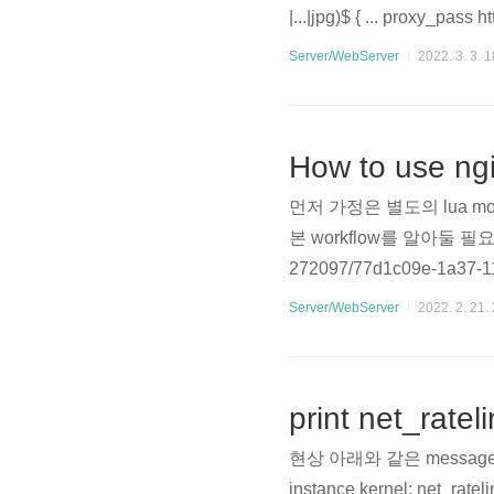
|...|jpg)$ { ... proxy_pas
html; ... } location = /error
Server/WebServer
2022. 3. 3. 1
How to use ng
먼저 가정은 별도의 lua m
본 workflow를 알아둘 필요가 있다
272097/77d1c09e-1a37
되어질 위치를 확인하고 다음
Server/WebServer
2022. 2. 21.
은 rewrite_by_lua_xxx, a
다.) https://github.com/op
print net_ratel
현상 아래와 같은 message
instance kernel: net_ratel