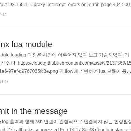
s http://192.168.1.1; proxy_intercept_errors on; error_page 404 50
_page.html { root /tmp; ##
8:19
inx lua module
odule loading 과정은 사전에 이루어져 있다 보고 기술하였다. 기
. https://cloud.githubusercontent.com/assets/2137369/1
-11e6-97ef-d9767035fc3e.png 위 flow에 기반하여 lua 모듈이 동
과 같은 module을 통해 호출을 하면된다. (주로 사용해본 모듈
 21:47
ccess_by_lua_xxx, content_by_lua_xxx, set_by_lua_xxx 등이 있
enresty/lua-nginx-module#rewrite_by_..
imit in the message
 log 출력과 함께 ssh 연결이 간헐적으로 연결되지 않는 현상발생 Feb 1
imit: 27 callbacks suppressed Feb 14 17:30:33 ubuntu-instance ke