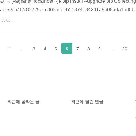
ant@localhost ~]$ pip install --upgrade pip Collecting pi
ackages/da/f6/c83229dcc3635cdeb51874184241a9508ada15d8b
tput from command python setup.py egg_info: Traceback (most recen
. 15:08
6
1
···
3
4
5
7
8
9
···
30
최근에 올라온 글
최근에 달린 댓글