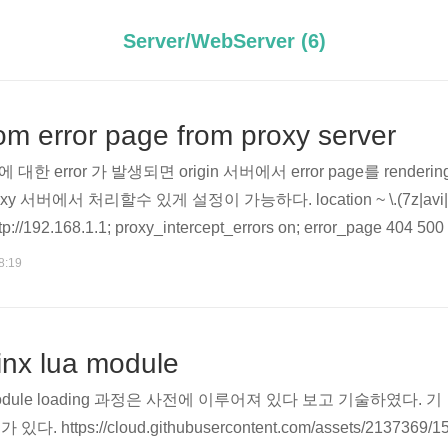
Server/WebServer (6)
m error page from proxy server
 error 가 발생되면 origin 서버에서 error page를 render
 서버에서 처리할수 있게 설정이 가능하다. location ~ \.(7z|avi|avif
s http://192.168.1.1; proxy_intercept_errors on; error_page 404 50
_page.html { root /tmp; ##
8:19
inx lua module
odule loading 과정은 사전에 이루어져 있다 보고 기술하였다. 기
. https://cloud.githubusercontent.com/assets/2137369/1