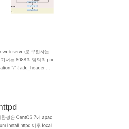
작
web server로 구현하는
 (여기서는 8088의 임의의 por
on "/" { add_header Co
뭐로 인지할것인지에 대한 부분으로 he
httpd
법환경은 CentOS 7에 apac
install httpd 이후 local