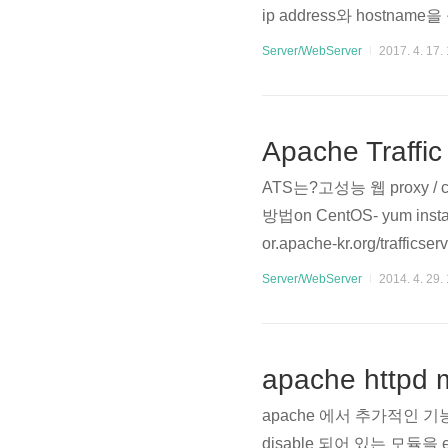
ip address와 hostna
되면 httpd/conf.d/p
Server/WebServer
2017. 4. 17.
dler application/x-ht
Apache Traffic
ATS는?고성능 웹 proxy
방법on CentOS- yum install 
or.apache-kr.org/trafficser
ser.cgi/trafficserver/traf
Server/WebServer
2014. 4. 29.
ce/display/TS/CentOS# co
apache httpd 
apache 에서 추가적인 
disable 되어 있는 모듈을 