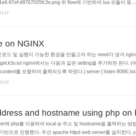
-11e6-97ef-d9767035fc3e.png 위 flow에 기반하여 lua 모듈이 동
과 같은 module을 통해 호출을 하면된다. (주로 사용해본 모듈
 21:47
ccess_by_lua_xxx, content_by_lua_xxx, set_by_lua_xxx 등이 있
enresty/lua-nginx-module#rewrite_by_..
ile on NGINX
드 및 실행이 가능한 환경을 만들고자 하는 need가 생겨 nginx 
get.k3s.io/ nginx에서는 다음과 같은 setting을 추가하면 된다.
ntent를 포함하여 출력되도록 하였다.) server { listen 8088; locati
n; try_files /k3s.sh =404; }결국 browser상에서 해당 파일을 
 22:30
ext/plain으로 표기하여 browser에서는 이를 text로..
 address and hostname using php on 
rver에 php를 이용하여 local ip 주소 및 hostname을 출력하는 방
4.16 기반으로 진행했다. 우선 apache httpd web server를 설치한다. yum 