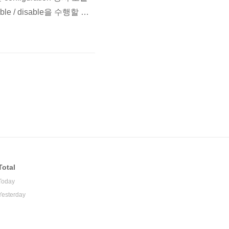
 / disable을 수행할 수
윈도우는 module 이라는 폴더내
conf 파일내에 Loadmod
Total
Today
Yesterday