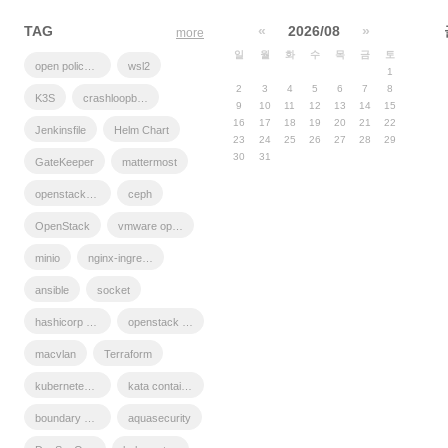
TAG
«
2026/08
»
more
일
월
화
수
목
금
토
open policy agent
wsl2
1
2
3
4
5
6
7
8
K3S
crashloopbackoff
9
10
11
12
13
14
15
16
17
18
19
20
21
22
Jenkinsfile
Helm Chart
23
24
25
26
27
28
29
30
31
GateKeeper
mattermost
openstacksdk
ceph
OpenStack
vmware openstack
minio
nginx-ingress
ansible
socket
hashicorp boundary
openstack backup
macvlan
Terraform
kubernetes install
kata container
boundary ssh
aquasecurity