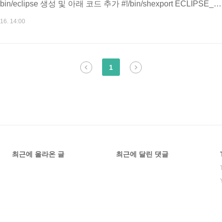
/eclipse 생성 및 아래 코드 추가 #!/bin/shexport ECLIPSE_H
pse"$ECLIPSE_HOME/eclipse $* - 생성된 실행파일의 실행권한을 추
 16. 14:00
파일에 대한 아이콘 생성을 한다. /usr/share/applications/ecl
드 추가 [Desktop Entry]Encoding=UTF-8Nam..
1
최근에 올라온 글
최근에 달린 댓글