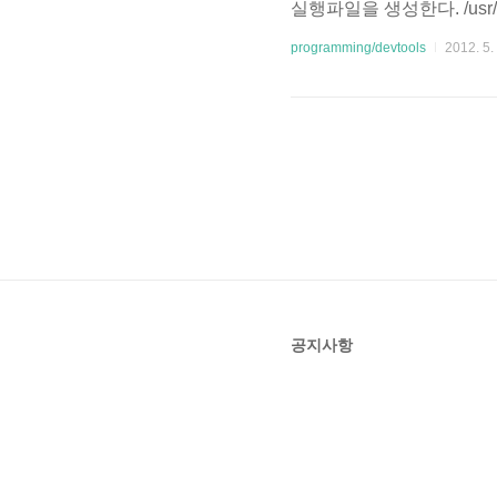
실행파일을 생성한다. /usr/bin
ME="/usr/local/ecli
programming/devtools
2012. 5.
한다.- 다음의 과정을 통해 실행
pse.desktop 생성 및 아래 코
공지사항