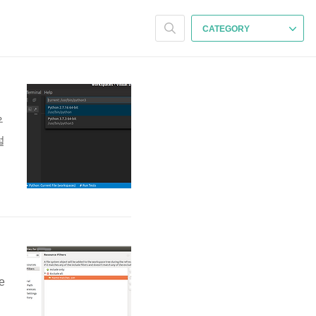
CATEGORY
우
설
y
a
확
u
e