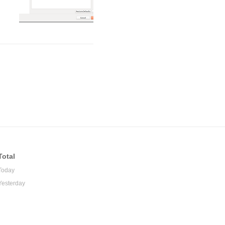
O
가
i
Total
Today
Yesterday