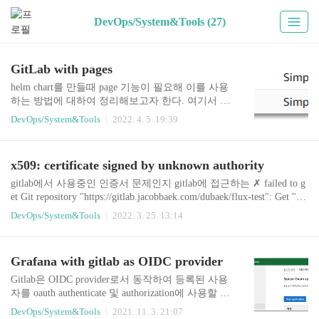
DevOps/System&Tools (27)
GitLab with pages
helm chart를 만들때 page 기능이 필요해 이를 사용
하는 방법에 대하여 정리해보고자 한다. 여기서 사
용하려는 버전은 self-managed 즉 private 환경에서
DevOps/System&Tools
2022. 4. 5. 19:39
사용하는 방법이라 보면된다. Have to know 먼저
알아두어야할 것은 다음 3가지 방식으로 사용이 가
능하다는것이다. Pages daemom이 GitLab과 동일 서
x509: certificate signed by unknown authority
버에서 동작되며 secondary IP를 사용하여 Pages에
접근이 되는 환경 Pages daemon이 GitLab과 다른 서
gitlab에서 사용중인 인증서 문제인지 gitlab에 접근하는 ✗ failed to g
버에서 동작 Pages daemon이 GitLab과 동일 서버에
et Git repository "https://gitlab.jacobbaek.com/dubaek/flux-test": Get "htt
서 동작되고 IP는 같으나 다른 port로 서비스 된다.
ps://gitlab.jacobbaek.com/api/v4/projects/dubaek%2Fflux-test": x509: cer
DevOps/System&Tools
2022. 3. 25. 13:14
(이 환경은 Load Balancer를 이용한 proxy환경이 필
tificate signed by unknown authorityPC에서 사용중인 루트 인증서 리
요하다.) 참고 : https://docs.gitlab.c..
스트에 사용하려는 인증서의 발급자가 없어서 발생된 이슈이다. jac
ob@dubaek:/tmp$ echo | openssl s_client -showcerts -connect gitlab.jaco
Grafana with gitlab as OIDC provider
bbaek.com:443 CONNECTED(00000003) depth=..
Gitlab은 OIDC provider로서 동작하여 등록된 사용
자를 oauth authenticate 및 authorization에 사용할 수
있게 해준다. 실제 OIDC provider 로써 어떻게 해야
DevOps/System&Tools
2021. 11. 3. 21:07