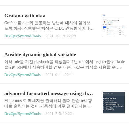
동작되며 이를 어떻게 client side에서 설정하는지에
대하여 알아보도록 하자. How to setup 먼저 gitlab
과 grafana를 준비하자. (간단하게 테스트로 알아보
Grafana with okta
기 위해 docker-compose로 구동을 시켜보았다.) Gitl
ab Gitlab은 구동시 별도의 작업을 해줄 필요는 없
Grafana를 okta와 연동하는 방법에 대하여 알아보
다. 다만 expire token과 같은 기능을 사용하고자 한
도록 하자. 진행했던 방식은 OIDC 연동방식이다.
다면 버전확인을 하고 Gitlab을 구동해줄것을 권장
순서 okta app 생성 okta 사용자 추가 grafana 연동
DevOps/System&Tools
2021. 10. 19. 22:29
한다. application 화면에서 다음과 같이 설정을 진
설정 grafana rbac 설정 1. okta 설정 별도의 app 생성
행한다. 먼저 아래 메뉴화면에서 a..
에 대한 설명은 추가하지 않았다. 이유는 아래 설정
정보만 참고할수 있어도 설정에 크게 문제가 되지
Ansible dynamic global variable
않았다. 주의할것은 url 설정이며 Grafana에서 okta
연동시 사용되는 url은 /login/okta를 포함한 주소이
여러 role을 가진 playbook을 작성할때 1번 role에서 register한 variable
다. https://grafana.com/docs/grafana/latest/auth/okta/#c
을 2번 role에서 사용해야할 경우 다음과 같은 방식을 사용할 수 있
reate-an-okta-application 2. okta 사용자 추가 실제 ok
다. 먼저 1번 Role에서 변수를 register하게 된다. 당시 수행된 host를
DevOps/System&Tools
2021. 9. 11. 22:11
ta 화면에 app이 표출이 될 사용자를 추가하자. (여
기억해두자. - name: make a global variable shell: pwd register: cmd_res
기서 추..
ult - name: print public CA debug: var: cmd_result when: cmd_result is d
efined앞서 1번 Role에서 수행시 shell module이 실행되었던 host(혹은
advanced formatted message using the mattermost attachments
group)를 사용하여 아래와 같이 앞서 등록한 cmd_result 라는 결과를
출력할 수 있다. - name: prin..
Mattermost로 메세지를 출력하려 할때 단순 text 형
태로 출력되는 것이 가독성이 너무 떨어진다는 판
단이 들어 AlertManager에서 Slack에 출력시키는 것
DevOps/System&Tools
2021. 7. 5. 20:22
처럼 할수 있는 방법이 없을까 조사하게 되었고 다
음과 같은 방법을 찾게 되어 이에 대하여 기술하고
자 한다. Mattermost Attachments 참고 기본적으로